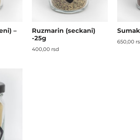
ni) –
Ruzmarin (seckani)
Sumak
-25g
650,00
r
400,00
rsd