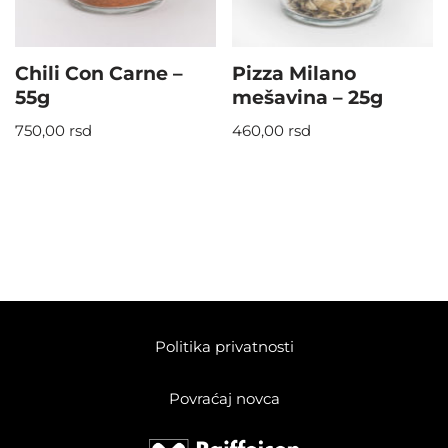
Chili Con Carne –
Pizza Milano
55g
mešavina – 25g
750,00
rsd
460,00
rsd
Politika privatnosti
Povraćaj novca