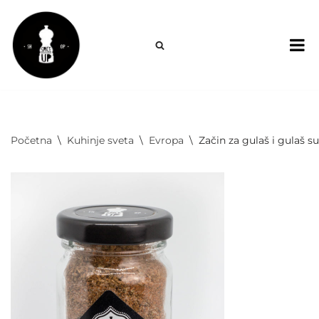
Skoči
na
sadržaj
Početna
\
Kuhinje sveta
\
Evropa
\
Začin za gulaš i gulaš s