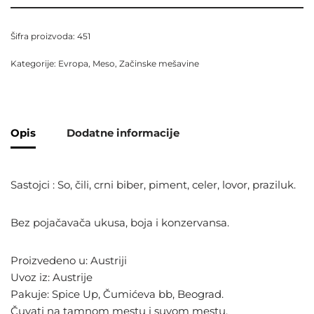
Šifra proizvoda:
451
Kategorije:
Evropa
,
Meso
,
Začinske mešavine
Opis
Dodatne informacije
Sastojci : So, čili, crni biber, piment, celer, lovor, praziluk.
Bez pojačavača ukusa, boja i konzervansa.
Proizvedeno u: Austriji
Uvoz iz: Austrije
Pakuje: Spice Up, Čumićeva bb, Beograd.
Čuvati na tamnom mestu i suvom mestu.