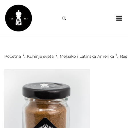
Skoči
na
sadržaj
Početna
\
Kuhinje sveta
\
Meksiko i Latinska Amerika
\
Ras