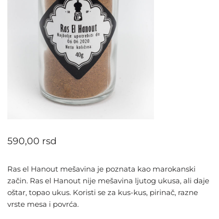
590,00
rsd
Ras el Hanout mešavina je poznata kao marokanski
začin. Ras el Hanout nije mešavina ljutog ukusa, ali daje
oštar, topao ukus. Koristi se za kus-kus, pirinač, razne
vrste mesa i povrća.