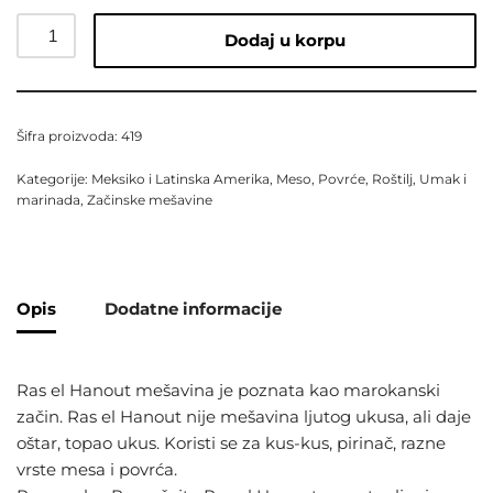
Dodaj u korpu
Šifra proizvoda:
419
Kategorije:
Meksiko i Latinska Amerika
,
Meso
,
Povrće
,
Roštilj
,
Umak i
marinada
,
Začinske mešavine
Opis
Dodatne informacije
Ras el Hanout mešavina je poznata kao marokanski
začin. Ras el Hanout nije mešavina ljutog ukusa, ali daje
oštar, topao ukus. Koristi se za kus-kus, pirinač, razne
vrste mesa i povrća.