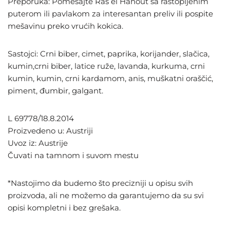
Preporuka: Pomešajte Ras el Hanout sa rastopljenim
puterom ili pavlakom za interesantan preliv ili pospite
mešavinu preko vrućih kokica.
Sastojci: Crni biber, cimet, paprika, korijander, slačica,
kumin,crni biber, latice ruže, lavanda, kurkuma, crni
kumin, kumin, crni kardamom, anis, muškatni oraščić,
piment, đumbir, galgant.
L 69778/18.8.2014
Proizvedeno u: Austriji
Uvoz iz: Austrije
Čuvati na tamnom i suvom mestu
*Nastojimo da budemo što precizniji u opisu svih
proizvoda, ali ne možemo da garantujemo da su svi
opisi kompletni i bez grešaka.