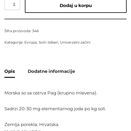
Dodaj u korpu
Šifra proizvoda:
346
Kategorije:
Evropa
,
Soili i biberi
,
Univerzalni začini
Opis
Dodatne informacije
Morska so sa ostrva Pag (krupno mlevena).
Sadrzi 20-30 mg elementarnog joda po kg soli.
Zemlja porekla: Hrvatska