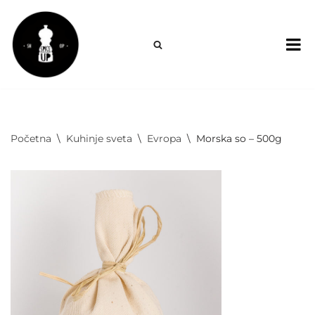
Skoči
na
sadržaj
Početna
\
Kuhinje sveta
\
Evropa
\
Morska so – 500g