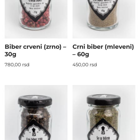
Biber crveni (zrno) –
Crni biber (mleveni)
30g
– 60g
780,00
rsd
450,00
rsd